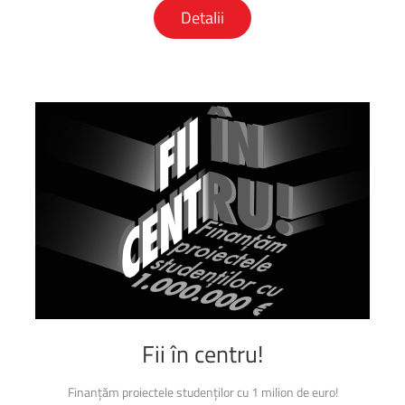
Detalii
Fii
în
centru!
Finanțăm proiectele studenților cu 1 milion de euro!