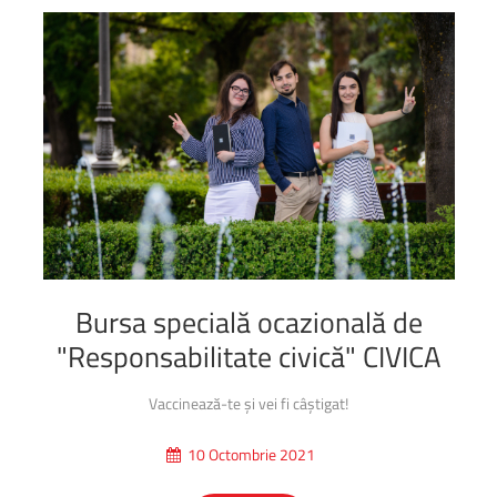
Bursa
specială
ocazională
de
"Responsabilitate
civică"
CIVICA
Vaccinează-te și vei fi câștigat!
10 Octombrie 2021