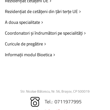
Rezidențiat
cetățeni
UE
Rezidențiat
de
cetățeni
din
țări
terțe
UE
A
doua
specialitate
Coordonatori
și
îndrumători
pe
specialități
Curicule
de
pregătire
Informații
modul
Bioetica
Str. Nicolae Bălcescu, Nr. 56, Brașov, CP 500019
Tel.: 0711977995