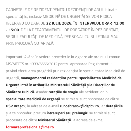
CARNETELE DE REZIDENT PENTRU REZIDENȚII DE ANUL I (toate
specialitățile, inclusiv MEDICINĂ DE URGENȚĂ) SE VOR RIDICA
ÎNCEPÂND CU DATA DE
22 IULIE 2026, ÎN INTERVALUL ORAR 12:00
- 15:00
DE LA DEPARTAMENTUL DE PREGĂTIRE ÎN REZIDENȚIAT,
SEDIUL FACULTĂȚII DE MEDICINĂ, PERSONAL CU BULETINUL SAU
PRIN PROCURĂ NOTARIALĂ.
Important! Având în vedere prevederile în vigoare ale ordinului comun
MS/MECTS nr. 1333/6556/2012 pentru aprobarea Regulamentului
privind efectuarea pregătirii prin rezidențiat în specialitatea Medicină de
urgență,
managementul rezidenților pentru specialitatea Medicină de
Urgență intră în atribuțiile Ministerului Sănătății și a Direcțiilor de
Sănătate Publică.
Așadar
rotațiile de stagiu
ale rezidenților în
specialitate Medicină de urgență
se trimit și sunt procesate de către
DSP Brașov
, la adresa de e-mail
runosbrasov@dspbv.ro
,
iar
detașările
și alte proceduri precum
întreruperi sau prelungiri
se trimit și sunt
procesate de către
Ministerul Sănătății
, la adresa de e-mail
formareprofesionala@ms.ro