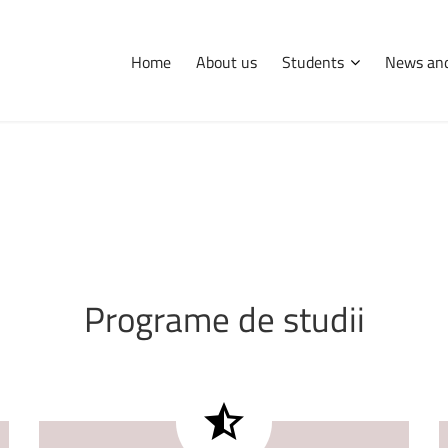
Home
About us
Students
News and
International
Erasmus
Tips and hints
Programe
de
studii