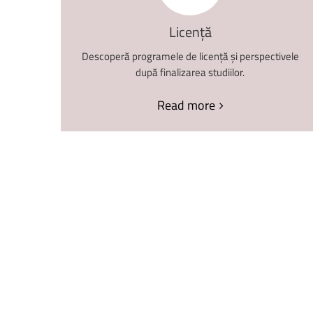
Licență
Descoperă programele de licență și perspectivele
după finalizarea studiilor.
Read more