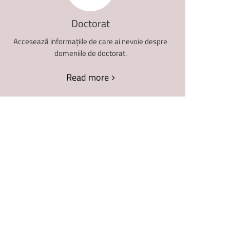
Doctorat
Accesează informațiile de care ai nevoie despre
domeniile de doctorat.
Read more