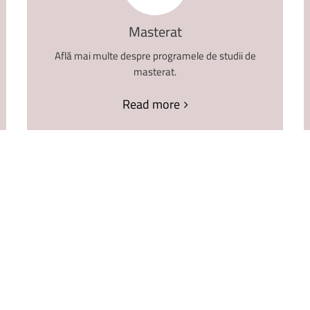
Masterat
Află mai multe despre programele de studii de
masterat.
Read more